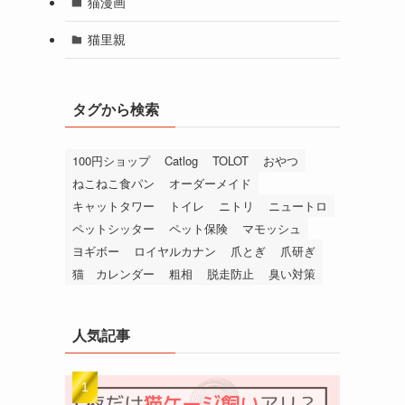
猫漫画
猫里親
タグから検索
100円ショップ
Catlog
TOLOT
おやつ
ねこねこ食パン
オーダーメイド
キャットタワー
トイレ
ニトリ
ニュートロ
ペットシッター
ペット保険
マモッシュ
ヨギボー
ロイヤルカナン
爪とぎ
爪研ぎ
猫 カレンダー
粗相
脱走防止
臭い対策
人気記事