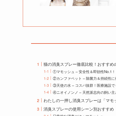
猫の消臭スプレー徹底比較！おすすめ
①マモッシュ – 安全性＆即効性No.1！
②カンファペット – 除菌力＆持続性
③天使の水 – コスパ抜群！医療施設
④ニオイノンノ – 天然派志向の飼い
わたしの一押し消臭スプレーは「マモ
消臭スプレーの使用シーン別おすすめ
日常的な消臭には：マモッシュ