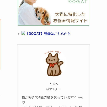
＞
【DOQAT】登録はこちらから
nuko
猫マスター
い
猫が好きで4匹の猫を飼っています₍˄·͈༝·͈˄₎
♡