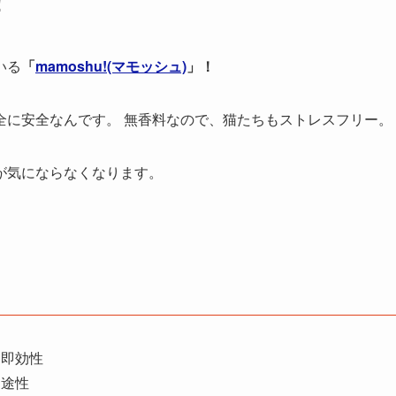
！
いる
「
mamoshu!(マモッシュ)
」！
全に安全なんです。 無香料なので、猫たちもストレスフリー。
が気にならなくなります。
る即効性
用途性