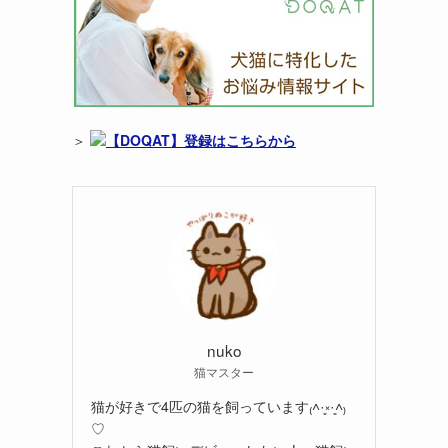
＞
【DOQAT】登録はこちらから
nuko
猫マスター
猫が好きで4匹の猫を飼っています₍˄·͈༝·͈˄₎
♡