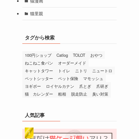
猫漫画
猫里親
タグから検索
100円ショップ
Catlog
TOLOT
おやつ
ねこねこ食パン
オーダーメイド
キャットタワー
トイレ
ニトリ
ニュートロ
ペットシッター
ペット保険
マモッシュ
ヨギボー
ロイヤルカナン
爪とぎ
爪研ぎ
猫 カレンダー
粗相
脱走防止
臭い対策
人気記事