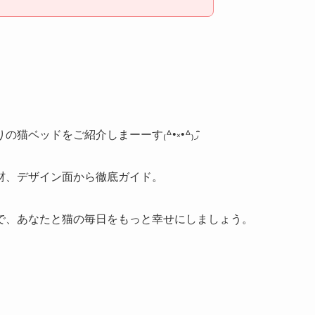
ッドをご紹介しまーーす₍ᐞ•༝•ᐞ₎◞ ̑̑
材、デザイン面から徹底ガイド。
で、あなたと猫の毎日をもっと幸せにしましょう。